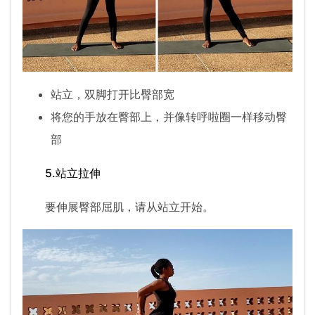
站立，双脚打开比臀部宽
将您的手放在臀部上，并像转呼啦圈一样移动臀
部
5.站立拉伸
要伸展臀部屈肌，请从站立开始。