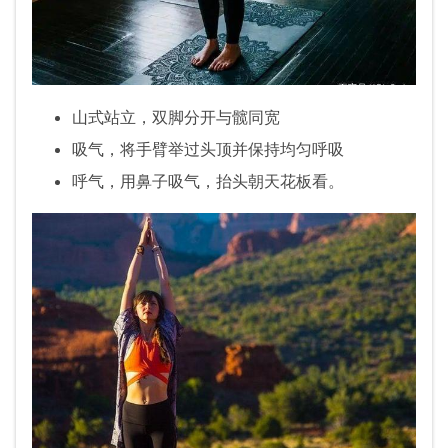
山式站立，双脚分开与髋同宽
吸气，将手臂举过头顶并保持均匀呼吸
呼气，用鼻子吸气，抬头朝天花板看。