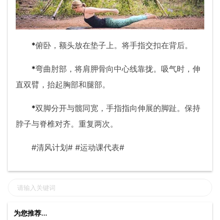
*
俯卧，额头放在垫子上。将手指交扣在背后。
*
弯曲肘部，将肩胛骨向中心线靠拢。吸气时，伸
直双臂，抬起胸部和腿部。
*
双脚分开与髋同宽，手指指向伸展的脚趾。保持
脖子与脊椎对齐。重复两次。
#清风计划# #运动课代表#
为您推荐...