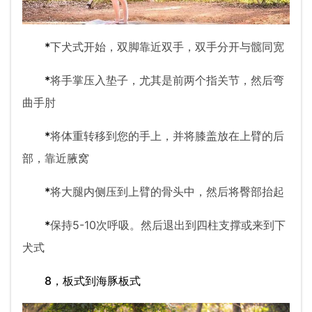
*
下犬式开始，双脚靠近双手，双手分开与髋同宽
*
将手掌压入垫子，尤其是前两个指关节，然后弯
曲手肘
*
将体重转移到您的手上，并将膝盖放在上臂的后
部，靠近腋窝
*
将大腿内侧压到上臂的骨头中，然后将臀部抬起
*
保持5-10次呼吸。然后退出到四柱支撑或来到下
犬式
8，板式到海豚板式