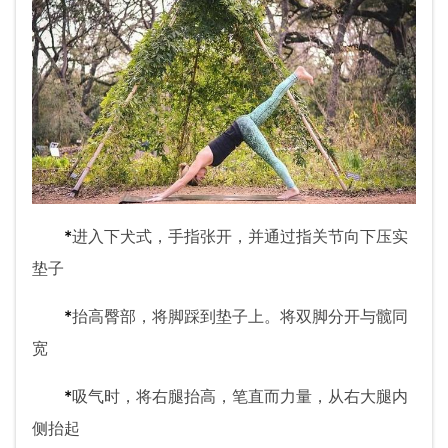
*
进入下犬式，手指张开，并通过指关节向下压实
垫子
*
抬高臀部，将脚踩到垫子上。将双脚分开与髋同
宽
*
吸气时，将右腿抬高，笔直而力量，从右大腿内
侧抬起