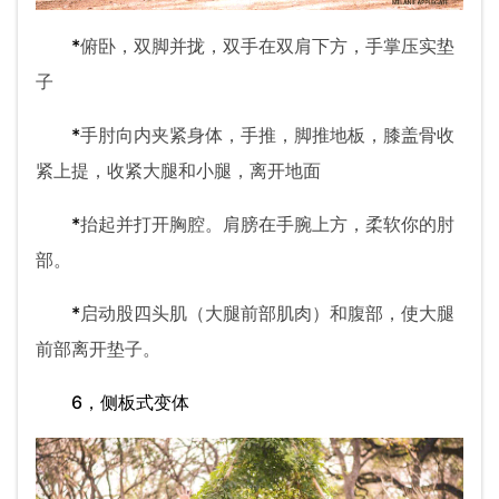
*
俯卧，双脚并拢，双手在双肩下方，手掌压实垫
子
*
手肘向内夹紧身体，手推，脚推地板，膝盖骨收
紧上提，收紧大腿和小腿，离开地面
*
抬起并打开胸腔。肩膀在手腕上方，柔软你的肘
部。
*
启动股四头肌（大腿前部肌肉）和腹部，使大腿
前部离开垫子。
6，侧板式变体