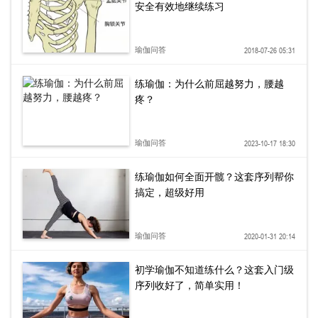
安全有效地继续练习
瑜伽问答
2018-07-26 05:31
练瑜伽：为什么前屈越努力，腰越
疼？
瑜伽问答
2023-10-17 18:30
练瑜伽如何全面开髋？这套序列帮你
搞定，超级好用
瑜伽问答
2020-01-31 20:14
初学瑜伽不知道练什么？这套入门级
序列收好了，简单实用！