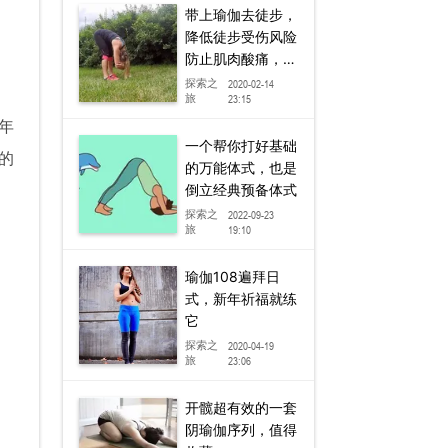
带上瑜伽去徒步，
降低徒步受伤风险
防止肌肉酸痛，好
处超乎你想象
探索之
2020-02-14
旅
23:15
年
一个帮你打好基础
的
的万能体式，也是
倒立经典预备体式
探索之
2022-09-23
旅
19:10
瑜伽108遍拜日
式，新年祈福就练
它
探索之
2020-04-19
旅
23:06
开髋超有效的一套
阴瑜伽序列，值得